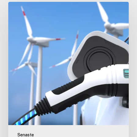
Framtidssäkring
av
laddinfrastrukturen:
Skalbarhet
och
teknikutveckling
Senaste