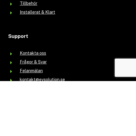
Tillbehör
Installerat & Klart
Support
Kontakta oss
Frågor & Svar
Felanmälan
kontakt@evsolution.se
Information
Leasing av laddboxar
Bli återförsäljare