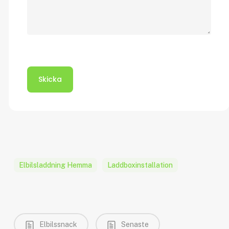
Lämna detta fält tomt.
Elbilsladdning Hemma
Laddboxinstallation
Elbilssnack
Senaste