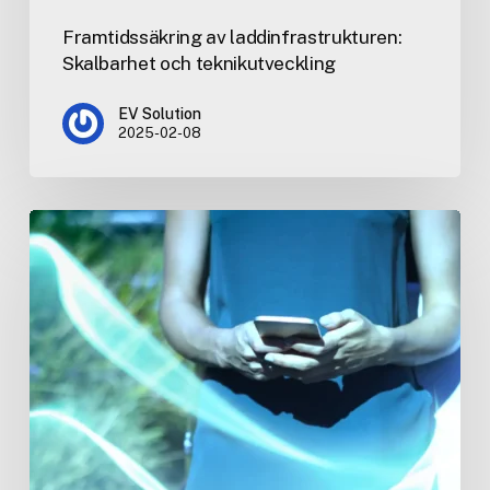
Framtidssäkring av laddinfrastrukturen:
Skalbarhet och teknikutveckling
EV Solution
2025-02-08
Tekniska
krav
och
elkapacitet:
Säkerställ
en
hållbar
installation