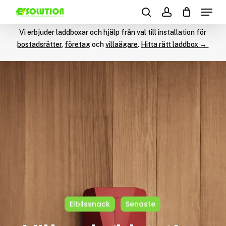
Menu
Skip
Products
to
search
account
search
main
Vi erbjuder laddboxar och hjälp från val till installation för
content
bostadsrätter
,
företag
och
villaägare
.
Hitta rätt laddbox →
Elbilssnack
Senaste