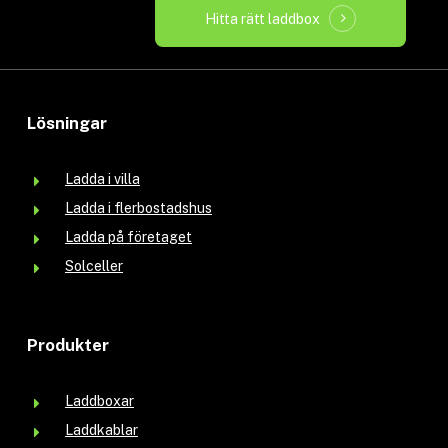
Hitta rätt laddbox
Lösningar
Ladda i villa
Ladda i flerbostadshus
Ladda på företaget
Solceller
Produkter
Laddboxar
Laddkablar