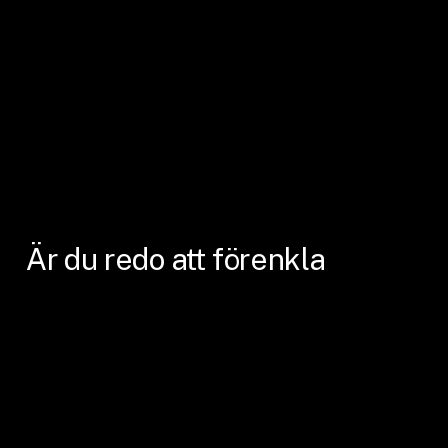
Är
du
redo
att
förenkla