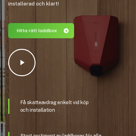
installerad och klart!
Hitta rätt laddbox
Play
Video
Få skatteavdrag enkelt vid köp
och installation
Stort sortiment av laddboxar för alla