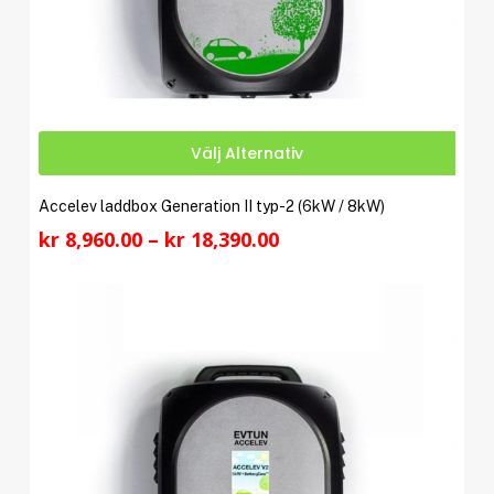
Den
Välj Alternativ
här
prod
Accelev laddbox Generation II typ-2 (6kW / 8kW)
har
Prisintervall:
kr
8,960.00
–
kr
18,390.00
flera
kr 8,960.00
varia
till
De
kr 18,390.00
olika
alter
kan
välja
på
produ