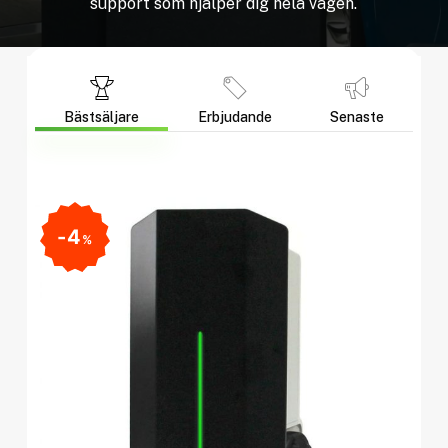
support
som
hjälper
dig
hela
vägen.
Bästsäljare
Erbjudande
Senaste
4
%