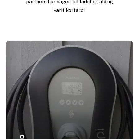
partners
har
vägen
till
laddbox
aldrig
varit
kortare!