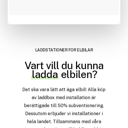
LADDSTATIONER FÖR ELBILAR
Vart vill du kunna
ladda
elbilen?
Det
ska
vara
lätt
att
äga
elbil!
Alla
köp
av
laddbox
med
installation
är
berättigade
till
50%
subventionering.
Dessutom
erbjuder
vi
installationer
i
hela
landet.
Tillsammans
med
våra