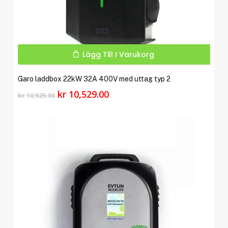
Lägg Till I Varukorg
Garo laddbox 22kW 32A 400V med uttag typ 2
Det
Det
kr
10,529.00
kr
10,925.00
ursprungliga
nuvarande
priset
priset
var:
är:
kr 10,925.00.
kr 10,529.00.