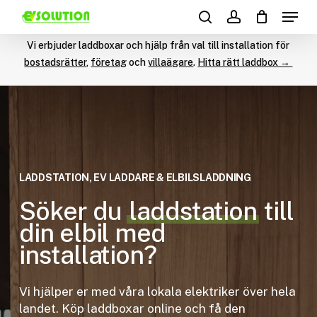
Menu
Skip
Products
to
search
account
search
main
Vi erbjuder laddboxar och hjälp från val till installation för
content
bostadsrätter
,
företag
och
villaägare
.
Hitta rätt laddbox →
LADDSTATION, EV LADDARE & ELBILSLADDNING
Söker du
laddstation
till
din elbil med
installation?
Vi hjälper er med våra lokala elektriker över hela
landet. Köp laddboxar online och få den