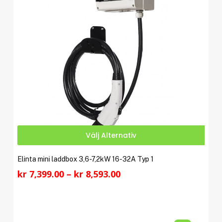
Den
Välj Alternativ
här
prod
Elinta mini laddbox 3,6-7,2kW 16-32A Typ 1
har
Prisintervall:
kr
7,399.00
–
kr
8,593.00
flera
kr 7,399.00
varia
till
De
kr 8,593.00
olika