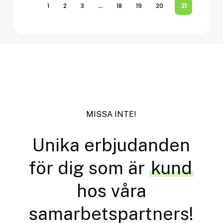
alter
1
2
3
…
18
19
20
21
kan
välja
på
produ
MISSA
INTE!
Unika erbjudanden
för dig som är
kund
hos våra
samarbetspartners!