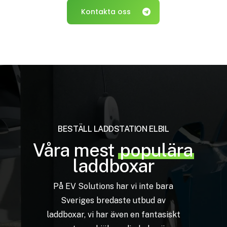
Kontakta oss
BESTÄLL
LADDSTATION
ELBIL
Våra mest
populära
laddboxar
På
EV
Solutions
har
vi
inte
bara
Sveriges
bredaste
utbud
av
laddboxar, vi
har
även
en
fantasiskt