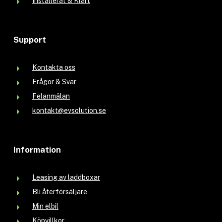
Installerat & Klart
Support
Kontakta oss
Frågor & Svar
Felanmälan
kontakt@evsolution.se
Information
Leasing av laddboxar
Bli återförsäljare
Min elbil
Köpvillkor