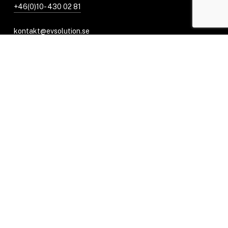
+46(0)10- 430 02 81
kontakt@evsolution.se
Få offert BRF & Företag
Vi är sociala
X
Share
Share
Rekommenderat företag