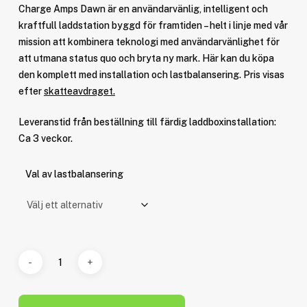
till
Charge Amps Dawn är en användarvänlig, intelligent och
kr 10
kraftfull laddstation byggd för framtiden – helt i linje med vår
mission att kombinera teknologi med användarvänlighet för
att utmana status quo och bryta ny mark. Här kan du köpa
den komplett med installation och lastbalansering. Pris visas
efter
skatteavdraget.
Leveranstid från beställning till färdig laddboxinstallation:
Ca 3 veckor.
Val av lastbalansering