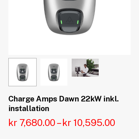
Charge Amps Dawn 22kW inkl.
installation
Prisin
kr
7,680.00
–
kr
10,595.00
kr 7,