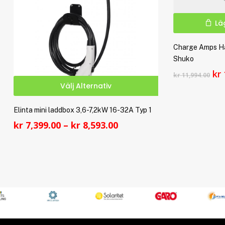
Lä
Charge Amps Ha
Shuko
De
kr
kr
11,994.00
Den
ur
Välj Alternativ
här
pr
var
produkten
Elinta mini laddbox 3,6-7,2kW 16-32A Typ 1
kr 
har
Prisintervall:
kr
7,399.00
–
kr
8,593.00
flera
kr 7,399.00
varianter.
till
De
kr 8,593.00
olika
alternativen
kan
väljas
på