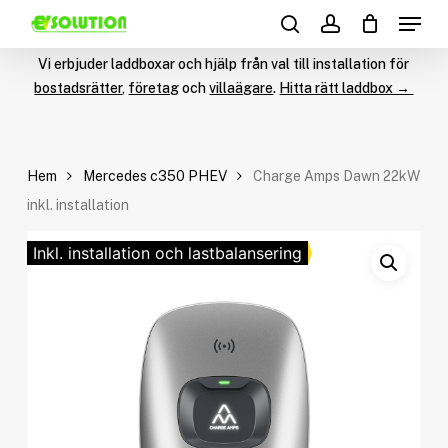
Menu
Skip
Products
to
search
account
search
main
Vi erbjuder laddboxar och hjälp från val till installation för
content
bostadsrätter
,
företag
och
villaägare
.
Hitta rätt laddbox →
Hem
Mercedes c350 PHEV
Charge Amps Dawn 22kW
inkl. installation
Inkl. installation och lastbalansering