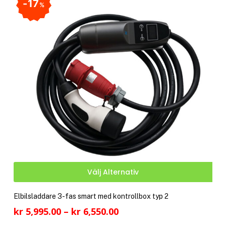
17
%
Den
Välj Alternativ
här
pro
Elbilsladdare 3-fas smart med kontrollbox typ 2
har
Prisintervall:
kr
5,995.00
–
kr
6,550.00
fler
kr 5,995.00