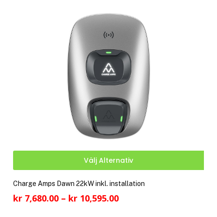
Den
Välj Alternativ
här
pro
Charge Amps Dawn 22kW inkl. installation
har
Prisintervall:
kr
7,680.00
–
kr
10,595.00
fler
kr 7,680.00
vari