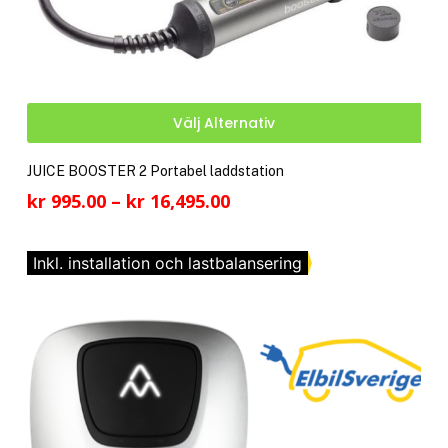
Den
Välj Alternativ
här
pro
JUICE BOOSTER 2 Portabel laddstation
har
Prisintervall:
kr
995.00
–
kr
16,495.00
fler
kr 995.00
vari
till
De
Inkl. installation och lastbalansering
kr 16,495.00
olik
alte
kan
välj
på
pro