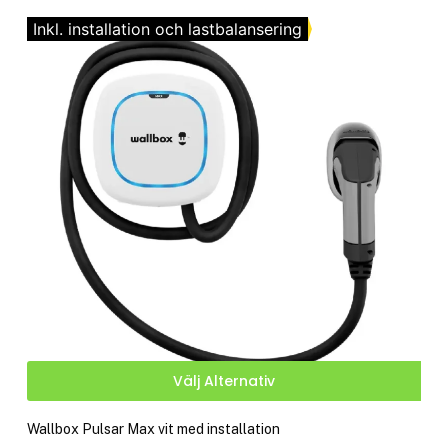
vari
till
De
Inkl. installation och lastbalansering
kr 9,990.00
olik
alte
kan
välj
på
pro
Den
Välj Alternativ
här
pro
Wallbox Pulsar Max vit med installation
har