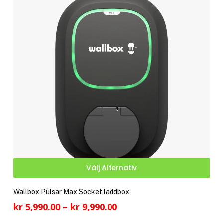
olik
alte
kan
välj
på
pro
Den
Välj Alternativ
här
pro
Wallbox Pulsar Max Socket laddbox
har
Prisintervall:
kr
5,990.00
–
kr
9,990.00
fler
kr 5,990.00