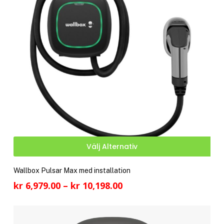
Den
Välj Alternativ
här
pro
Wallbox Pulsar Max med installation
har
Prisintervall:
kr
6,979.00
–
kr
10,198.00
fler
kr 6,979.00
vari
till
De
kr 10,198.00