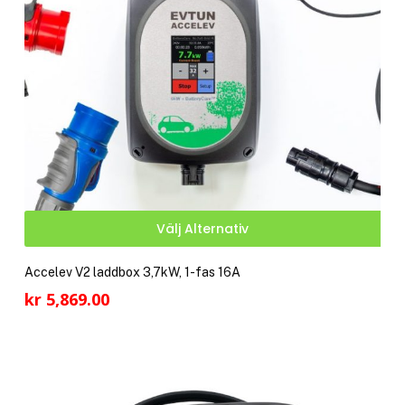
på
pro
Den
Välj Alternativ
här
pro
Accelev V2 laddbox 3,7kW, 1-fas 16A
har
kr
5,869.00
fler
vari
De
olik
alte