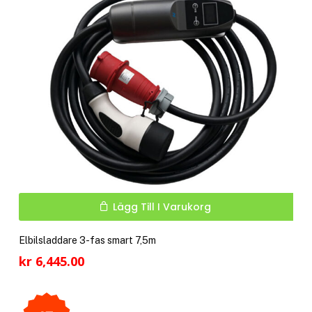
kan
välj
på
pro
Lägg Till I Varukorg
Elbilsladdare 3-fas smart 7,5m
kr
6,445.00