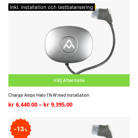
till
De
Inkl. installation och lastbalansering
kr 10,595.00
olik
alte
kan
välj
på
pro
Den
Välj Alternativ
här
pro
Charge Amps Halo 11kW med installation
har
Prisintervall:
kr
6,440.00
–
kr
9,395.00
fler
kr 6,440.00
vari
till
De
kr 9,395.00
13
olik
%
alte