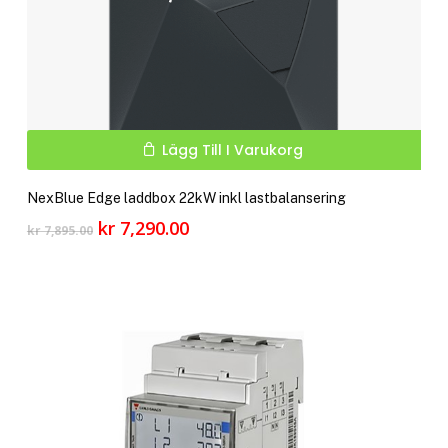
Lägg Till I Varukorg
NexBlue Edge laddbox 22kW inkl lastbalansering
Det
Det
kr
7,290.00
kr
7,895.00
ursprungliga
nuvarande
priset
priset
var:
är:
kr 7,895.00.
kr 7,290.00.