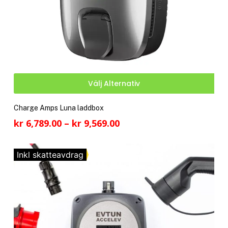
Den
Välj Alternativ
här
pro
Charge Amps Luna laddbox
har
Prisintervall:
kr
6,789.00
–
kr
9,569.00
fler
kr 6,789.00
vari
till
De
Inkl skatteavdrag
kr 9,569.00
olik
alte
kan
välj
på
pro