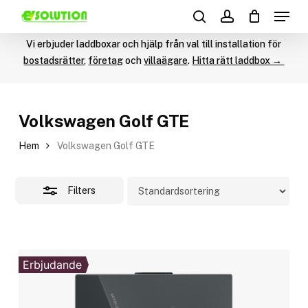
Menu
Skip
Products
to
Close
search
account
search
main
Vi erbjuder laddboxar och hjälp från val till installation för
Filters
content
bostadsrätter
,
företag
och
villaägare
.
Hitta rätt laddbox →
Volkswagen Golf GTE
Hem
Volkswagen Golf GTE
Filters
Erbjudande