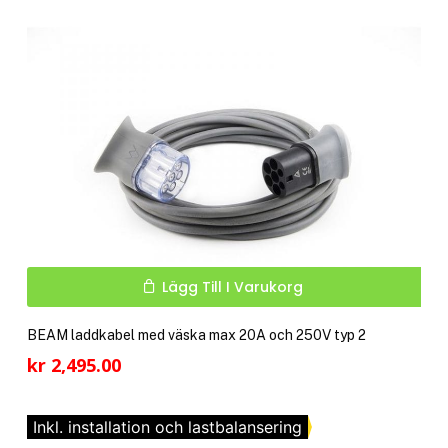
vari
till
De
kr 6,550.00
olik
alte
kan
välj
på
pro
Lägg Till I Varukorg
BEAM laddkabel med väska max 20A och 250V typ 2
kr
2,495.00
Inkl. installation och lastbalansering