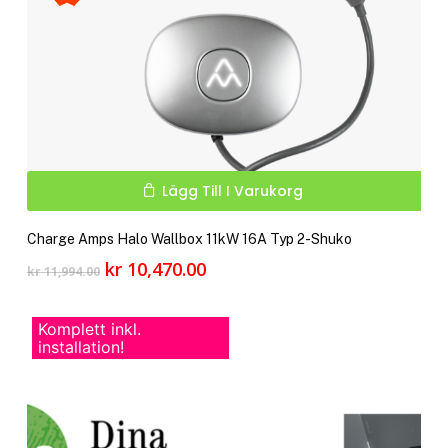
kan
välj
på
pro
Lägg Till I Varukorg
Charge Amps Halo Wallbox 11kW 16A Typ 2-Shuko
Det
Det
kr
10,470.00
kr
11,994.00
ursprungliga
nuvarande
priset
priset
Komplett inkl.
var:
är:
installation!
kr 11,994.00.
kr 10,470.00.