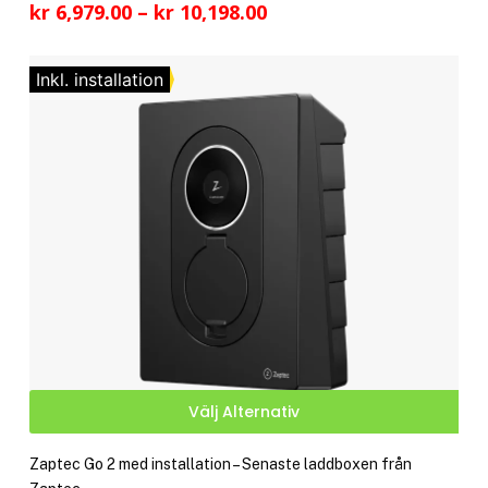
Prisintervall:
kr
6,979.00
–
kr
10,198.00
fler
kr 6,979.00
vari
till
De
Inkl. installation
kr 10,198.00
olik
alte
kan
välj
på
pro
Den
Välj Alternativ
här
pro
Zaptec Go 2 med installation – Senaste laddboxen från
har