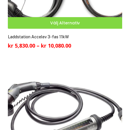
Den
Välj Alternativ
här
pro
Laddstation Accelev 3-fas 11kW
har
Prisintervall:
kr
5,830.00
–
kr
10,080.00
fler
kr 5,830.00
vari
till
De
kr 10,080.00
olik
alte
kan
välj
på
pro