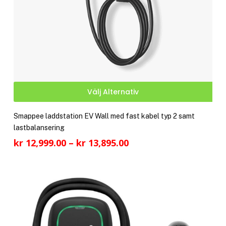
Den
Välj Alternativ
här
pro
Smappee laddstation EV Wall med fast kabel typ 2 samt
har
lastbalansering
fler
Prisintervall:
kr
12,999.00
–
kr
13,895.00
vari
kr 12,999.00
De
till
olik
kr 13,895.00
alte
kan
välj
på