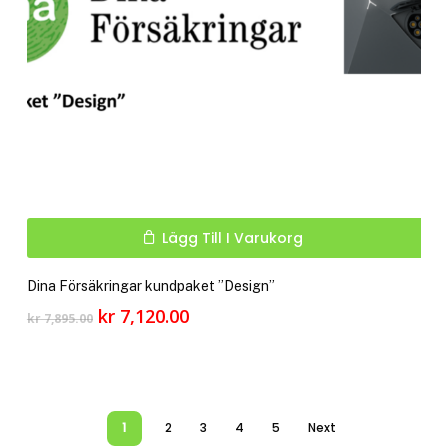
Lägg Till I Varukorg
Dina Försäkringar kundpaket ”Design”
Det
Det
kr
7,120.00
kr
7,895.00
ursprungliga
nuvarande
priset
priset
var:
är:
kr 7,895.00.
kr 7,120.00.
1
2
3
4
5
Next