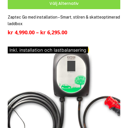
Den
Välj Alternativ
här
pro
Zaptec Go med installation – Smart, stilren & skatteoptimerad
har
laddbox
fler
Prisintervall:
kr
4,990.00
–
kr
6,295.00
vari
kr 4,990.00
De
till
olik
Inkl. installation och lastbalansering
kr 6,295.00
alte
kan
välj
på
pro