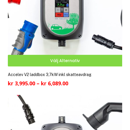
Den
Välj Alternativ
här
pro
Accelev V2 laddbox 3,7kW inkl skatteavdrag
har
Prisintervall:
kr
3,995.00
–
kr
6,089.00
fler
kr 3,995.00
vari
till
De
kr 6,089.00
olik
alte
kan
välj