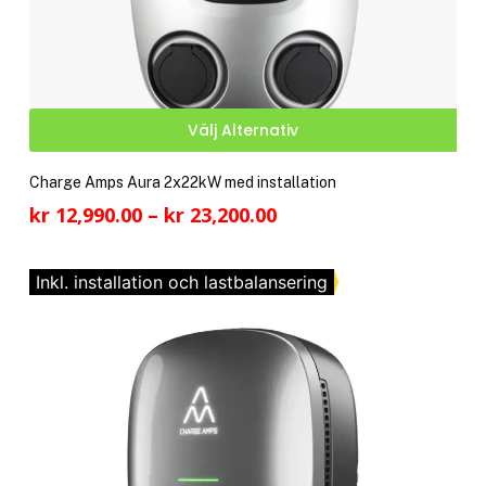
Den
Välj Alternativ
här
pro
Charge Amps Aura 2x22kW med installation
har
Prisintervall:
kr
12,990.00
–
kr
23,200.00
fler
kr 12,990.00
vari
till
De
Inkl. installation och lastbalansering
kr 23,200.00
olik
alte
kan
välj
på
pro