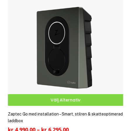
kan
välj
på
pro
Den
Välj Alternativ
här
pro
Zaptec Go med installation – Smart, stilren & skatteoptimerad
har
laddbox
fler
Prisintervall:
kr
4,990.00
–
kr
6,295.00