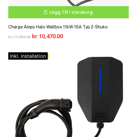
Lägg Till I Varukorg
Charge Amps Halo Wallbox 11kW 16A Typ 2-Shuko
Det
Det
kr
10,470.00
kr
11,994.00
ursprungliga
nuvarande
priset
priset
var:
är:
Inkl. installation
kr 11,994.00.
kr 10,470.00.