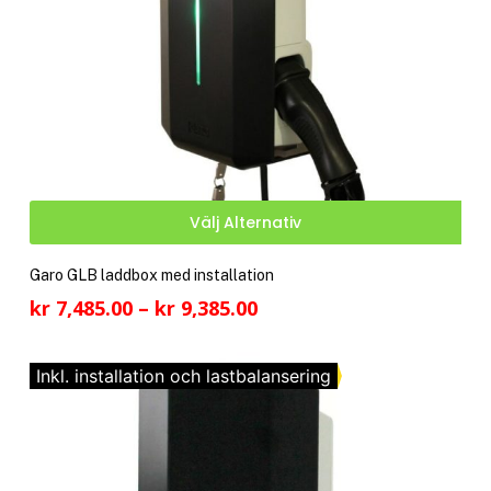
Den
Välj Alternativ
här
pro
Garo GLB laddbox med installation
har
Prisintervall:
kr
7,485.00
–
kr
9,385.00
fler
kr 7,485.00
vari
till
De
Inkl. installation och lastbalansering
kr 9,385.00
olik
alte
kan
välj