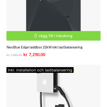
Lägg Till I Varukorg
NexBlue Edge laddbox 22kW inkl lastbalansering
Det
Det
kr
7,290.00
kr
7,895.00
ursprungliga
nuvarande
priset
priset
var:
är:
Inkl. installation och lastbalansering
kr 7,895.00.
kr 7,290.00.