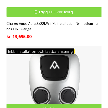
Lägg Till I Varukorg
Charge Amps Aura 2x22kW inkl. installation för medlemmar
hos ElbilSverige
kr
13,695.00
Inkl. installation och lastbalansering
Den