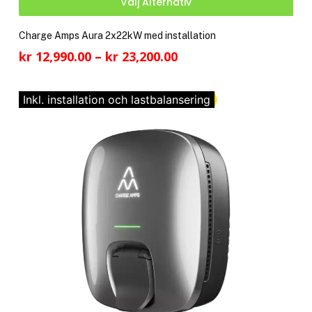
Välj Alternativ
här
pro
Charge Amps Aura 2x22kW med installation
har
Prisintervall:
kr
12,990.00
–
kr
23,200.00
fler
kr 12,990.00
vari
till
De
Inkl. installation och lastbalansering
kr 23,200.00
olik
alte
kan
välj
på
pro