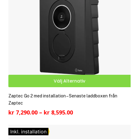
kan
välj
på
pro
Den
Välj Alternativ
här
pro
Zaptec Go 2 med installation – Senaste laddboxen från
har
Zaptec
fler
Prisintervall:
kr
7,290.00
–
kr
8,595.00
vari
kr 7,290.00
De
till
olik
Inkl. installation
kr 8,595.00
alte