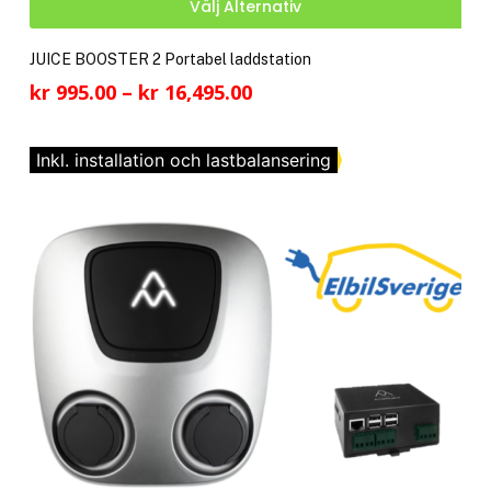
Välj Alternativ
här
pro
JUICE BOOSTER 2 Portabel laddstation
har
Prisintervall:
kr
995.00
–
kr
16,495.00
fler
kr 995.00
vari
till
De
Inkl. installation och lastbalansering
kr 16,495.00
olik
alte
kan
välj
på
pro