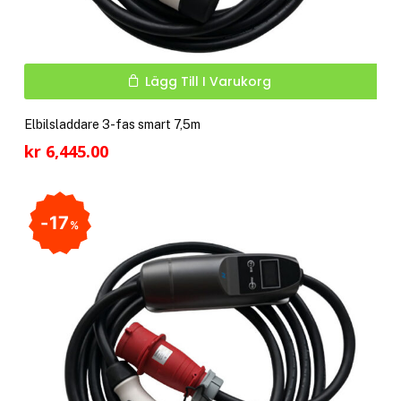
Lägg Till I Varukorg
Elbilsladdare 3-fas smart 7,5m
kr
6,445.00
17
%