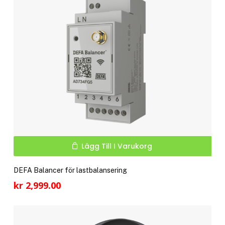
kan
välj
på
pro
Lägg Till I Varukorg
DEFA Balancer för lastbalansering
kr
2,999.00