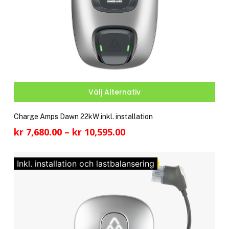
Den
Välj Alternativ
här
pro
Charge Amps Dawn 22kW inkl. installation
har
Prisintervall:
kr
7,680.00
–
kr
10,595.00
fler
kr 7,680.00
vari
till
De
Inkl. installation och lastbalansering
kr 10,595.00
olik
alte
kan
välj
på