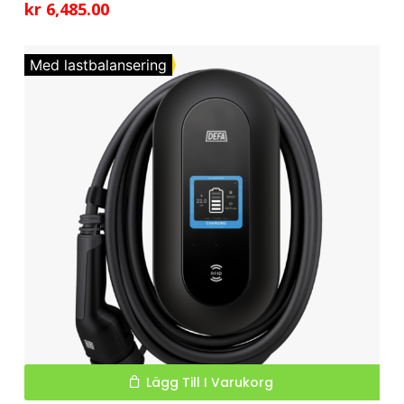
kr
6,485.00
Med lastbalansering
Lägg Till I Varukorg