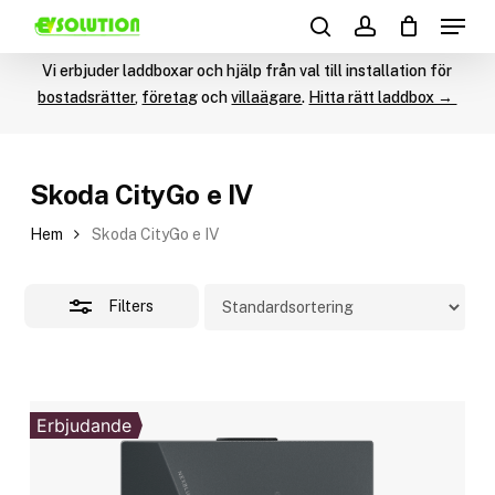
Menu
Skip
Products
to
Close
search
account
search
main
Vi erbjuder laddboxar och hjälp från val till installation för
Filters
content
bostadsrätter
,
företag
och
villaägare
.
Hitta rätt laddbox →
Skoda CityGo e IV
Hem
Skoda CityGo e IV
Filters
Erbjudande