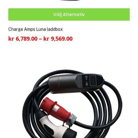
Den
Välj Alternativ
här
pro
Charge Amps Luna laddbox
har
Prisintervall:
kr
6,789.00
–
kr
9,569.00
fler
kr 6,789.00
vari
till
De
kr 9,569.00
olik
alte
kan
välj
på
pro