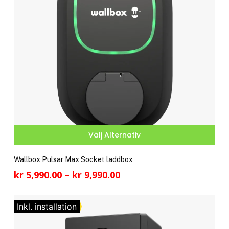
på
pro
Den
Välj Alternativ
här
pro
Wallbox Pulsar Max Socket laddbox
har
Prisintervall:
kr
5,990.00
–
kr
9,990.00
fler
kr 5,990.00
vari
till
De
Inkl. installation
kr 9,990.00
olik
alte