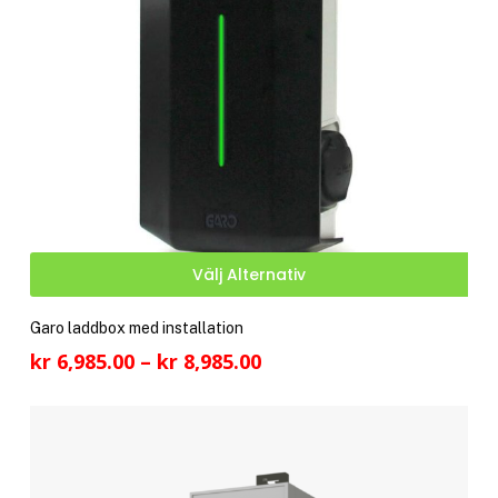
på
pro
Den
Välj Alternativ
här
pro
Garo laddbox med installation
har
Prisintervall:
kr
6,985.00
–
kr
8,985.00
fler
kr 6,985.00
vari
till
De
kr 8,985.00
olik
alte