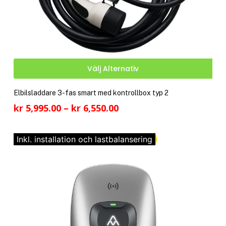
Den
Välj Alternativ
här
pro
Elbilsladdare 3-fas smart med kontrollbox typ 2
har
Prisintervall:
kr
5,995.00
–
kr
6,550.00
fler
kr 5,995.00
vari
till
De
Inkl. installation och lastbalansering
kr 6,550.00
olik
alte
kan
välj
på
pro