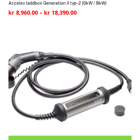
pro
Accelev laddbox Generation II typ-2 (6kW / 8kW)
har
Prisintervall:
kr
8,960.00
–
kr
18,390.00
fler
kr 8,960.00
vari
till
De
kr 18,390.00
olik
alte
kan
välj
på
pro
Den