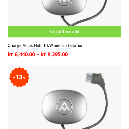
pro
Den
Välj Alternativ
här
pro
Charge Amps Halo 11kW med installation
har
Prisintervall:
kr
6,440.00
–
kr
9,395.00
fler
kr 6,440.00
vari
till
De
kr 9,395.00
13
olik
%
alte
kan
välj
på
pro