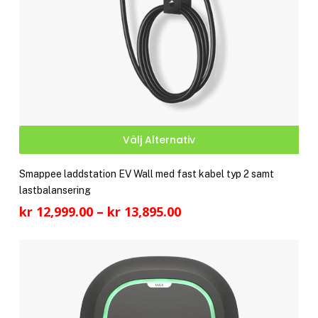
Den
Välj Alternativ
här
pro
Smappee laddstation EV Wall med fast kabel typ 2 samt
har
lastbalansering
fler
Prisintervall:
kr
12,999.00
–
kr
13,895.00
vari
kr 12,999.00
De
till
olik
kr 13,895.00
alte
kan
välj