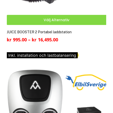
Den
Välj Alternativ
här
pro
JUICE BOOSTER 2 Portabel laddstation
har
Prisintervall:
kr
995.00
–
kr
16,495.00
fler
kr 995.00
vari
till
De
Inkl. installation och lastbalansering
kr 16,495.00
olik
alte
kan
välj
på
pro