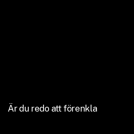
Är
du
redo
att
förenkla