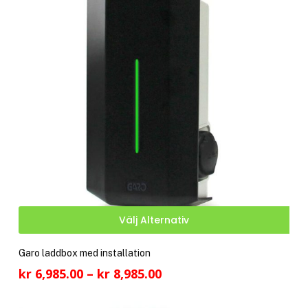
alte
kan
välj
på
pro
Den
Välj Alternativ
här
pro
Garo laddbox med installation
har
Prisintervall:
kr
6,985.00
–
kr
8,985.00
fler
kr 6,985.00
vari
till