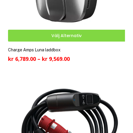
Den
Välj Alternativ
här
pro
Charge Amps Luna laddbox
har
Prisintervall:
kr
6,789.00
–
kr
9,569.00
fler
kr 6,789.00
vari
till
De
kr 9,569.00
olik
alte
kan
välj
på
pro