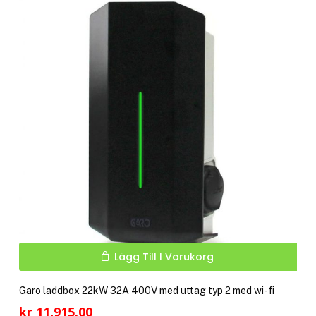
De
kr 8,985.00
olik
alte
kan
välj
på
pro
Lägg Till I Varukorg
Garo laddbox 22kW 32A 400V med uttag typ 2 med wi-fi
kr
11,915.00