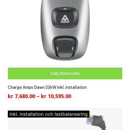
på
pro
Den
Välj Alternativ
här
pro
Charge Amps Dawn 22kW inkl. installation
har
Prisintervall:
kr
7,680.00
–
kr
10,595.00
fler
kr 7,680.00
vari
till
De
Inkl. installation och lastbalansering
kr 10,595.00
olik
alte