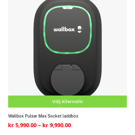
olik
alte
kan
välj
på
pro
Den
Välj Alternativ
här
pro
Wallbox Pulsar Max Socket laddbox
har
Prisintervall:
kr
5,990.00
–
kr
9,990.00
fler
kr 5,990.00