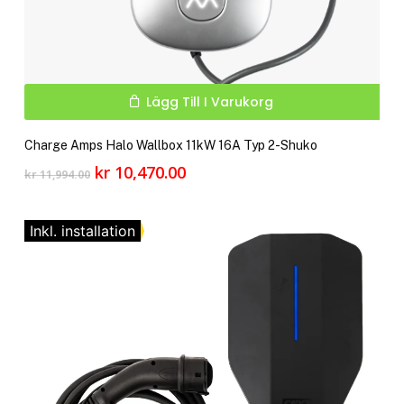
pro
Lägg Till I Varukorg
Charge Amps Halo Wallbox 11kW 16A Typ 2-Shuko
Det
Det
kr
10,470.00
kr
11,994.00
ursprungliga
nuvarande
priset
priset
var:
är:
Inkl. installation
kr 11,994.00.
kr 10,470.00.