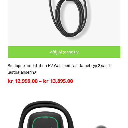
Den
Välj Alternativ
här
pro
Smappee laddstation EV Wall med fast kabel typ 2 samt
har
lastbalansering
fler
Prisintervall:
kr
12,999.00
–
kr
13,895.00
vari
kr 12,999.00
De
till
olik
kr 13,895.00
alte
kan
välj
på