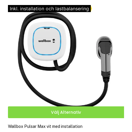
vari
till
De
Inkl. installation och lastbalansering
kr 9,990.00
olik
alte
kan
välj
på
pro
Den
Välj Alternativ
här
pro
Wallbox Pulsar Max vit med installation
har