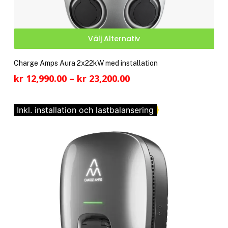
Den
Välj Alternativ
här
pro
Charge Amps Aura 2x22kW med installation
har
Prisintervall:
kr
12,990.00
–
kr
23,200.00
fler
kr 12,990.00
vari
till
De
Inkl. installation och lastbalansering
kr 23,200.00
olik
alte
kan
välj
på
pro