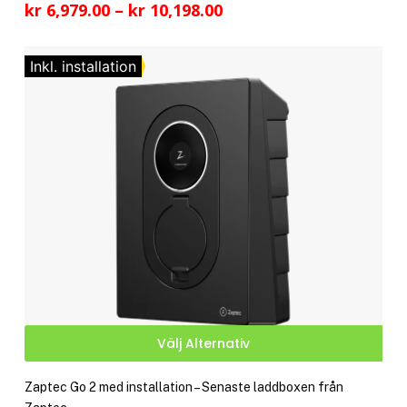
Prisintervall:
kr
6,979.00
–
kr
10,198.00
fler
kr 6,979.00
vari
till
De
Inkl. installation
kr 10,198.00
olik
alte
kan
välj
på
pro
Den
Välj Alternativ
här
pro
Zaptec Go 2 med installation – Senaste laddboxen från
har