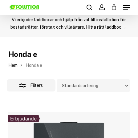
Menu
Skip
Products
to
Close
search
account
search
main
Vi erbjuder laddboxar och hjälp från val till installation för
Filters
content
bostadsrätter
,
företag
och
villaägare
.
Hitta rätt laddbox →
Honda e
Hem
Honda e
Filters
Erbjudande