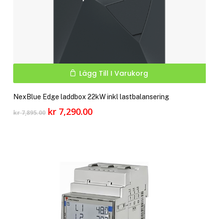
Lägg Till I Varukorg
NexBlue Edge laddbox 22kW inkl lastbalansering
Det
Det
kr
7,290.00
kr
7,895.00
ursprungliga
nuvarande
priset
priset
var:
är:
kr 7,895.00.
kr 7,290.00.