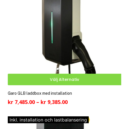
Den
Välj Alternativ
här
pro
Garo GLB laddbox med installation
har
Prisintervall:
kr
7,485.00
–
kr
9,385.00
fler
kr 7,485.00
vari
till
De
Inkl. installation och lastbalansering
kr 9,385.00
olik