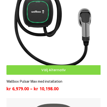
Den
Välj Alternativ
här
pro
Wallbox Pulsar Max med installation
har
Prisintervall:
kr
6,979.00
–
kr
10,198.00
fler
kr 6,979.00
vari
till
De
kr 10,198.00