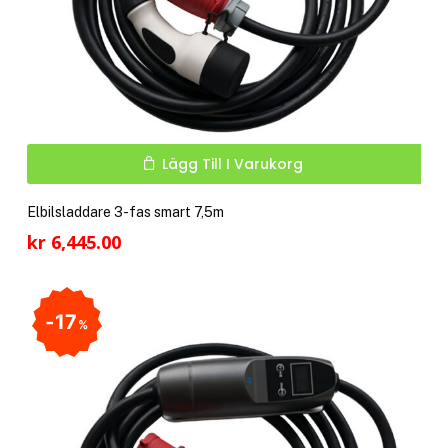
Lägg Till I Varukorg
Elbilsladdare 3-fas smart 7,5m
kr
6,445.00
17
%