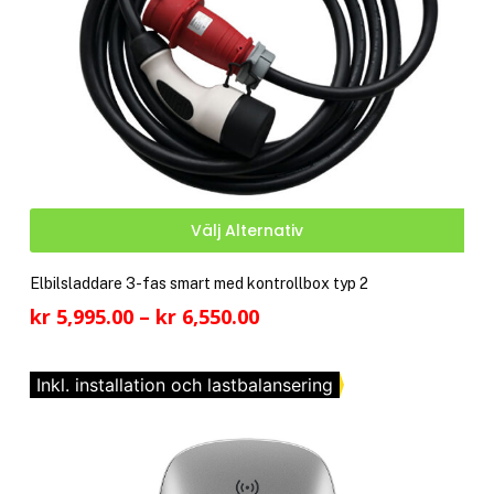
Den
Välj Alternativ
här
pro
Elbilsladdare 3-fas smart med kontrollbox typ 2
har
Prisintervall:
kr
5,995.00
–
kr
6,550.00
fler
kr 5,995.00
vari
till
De
Inkl. installation och lastbalansering
kr 6,550.00
olik
alte
kan
välj