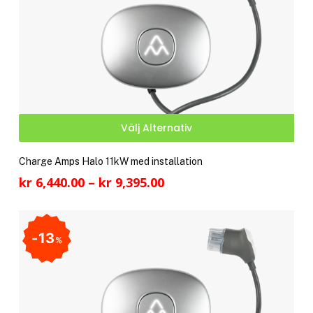
kan
välj
på
pro
Den
Välj Alternativ
här
pro
Charge Amps Halo 11kW med installation
har
Prisintervall:
kr
6,440.00
–
kr
9,395.00
fler
kr 6,440.00
vari
till
De
kr 9,395.00
13
olik
%
alte
kan
välj
på