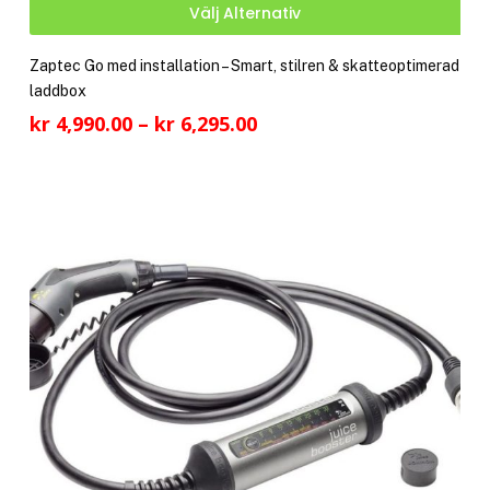
Den
Välj Alternativ
här
pro
Zaptec Go med installation – Smart, stilren & skatteoptimerad
har
laddbox
fler
Prisintervall:
kr
4,990.00
–
kr
6,295.00
vari
kr 4,990.00
De
till
olik
kr 6,295.00
alte
kan
välj
på
pro