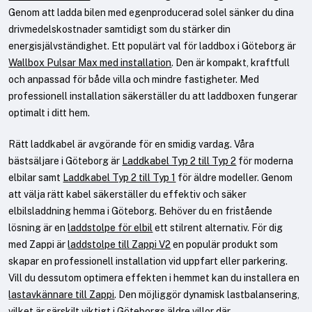
Genom att ladda bilen med egenproducerad solel sänker du dina
drivmedelskostnader samtidigt som du stärker din
energisjälvständighet. Ett populärt val för laddbox i Göteborg är
Wallbox Pulsar Max med installation
. Den är kompakt, kraftfull
och anpassad för både villa och mindre fastigheter. Med
professionell installation säkerställer du att laddboxen fungerar
optimalt i ditt hem.
Rätt laddkabel är avgörande för en smidig vardag. Våra
bästsäljare i Göteborg är
Laddkabel Typ 2 till Typ 2
för moderna
elbilar samt
Laddkabel Typ 2 till Typ 1
för äldre modeller. Genom
att välja rätt kabel säkerställer du effektiv och säker
elbilsladdning hemma i Göteborg. Behöver du en fristående
lösning är en
laddstolpe för elbil
ett stilrent alternativ. För dig
med Zappi är
laddstolpe till Zappi V2
en populär produkt som
skapar en professionell installation vid uppfart eller parkering.
Vill du dessutom optimera effekten i hemmet kan du installera en
lastavkännare till Zappi
. Den möjliggör dynamisk lastbalansering,
vilket är särskilt viktigt i Göteborgs äldre villor där