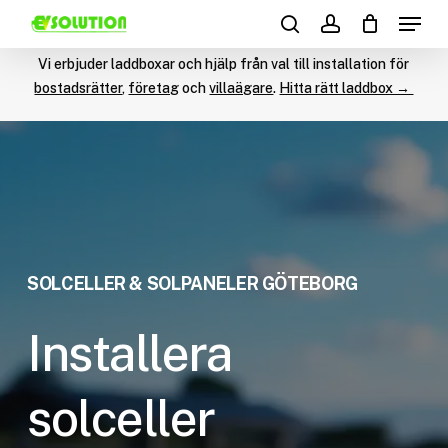
Menu
Skip
Products
to
search
account
search
main
Vi erbjuder laddboxar och hjälp från val till installation för
content
bostadsrätter
,
företag
och
villaägare
.
Hitta rätt laddbox →
SOLCELLER & SOLPANELER GÖTEBORG
Installera
solceller