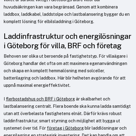
huvudsäkringen kan vara begränsad. Genom att kombinera
laddbox, laddkabel, laddstolpe och lastbalansering bygger du en
komplett lösning för elbilsladdning i Göteborg.
Laddinfrastruktur och energilösningar
i Göteborg för villa, BRF och företag
Behoven ser olika ut beroende på fastighetstyp. För villaägare i
Göteborg handlar det ofta om att maximera egenanvändningen
och skapa en komplett hemmalösning med solceller,
batterilagring och laddbox. Här blir helheten avgörande för att
uppnå maximal energieffektivitet.
I
flerbostadshus och BRF i Göteborg
är skalbarhet och
lastbalansering centralt. Flera boende ska kunna ladda samtidigt
utan att överbelasta fastighetens elnät. Därför krävs robust
laddinfrastruktur, smart styrning och möjlighet att bygga ut
systemet över tid. För
företag i Göteborg
blir laddlösningar och
energilagring en strategisk investering. Det kan handla om att