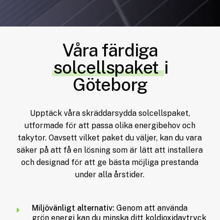
Våra färdiga
solcellspaket
i
Göteborg
Upptäck
våra
skräddarsydda
solcellspaket,
utformade
för
att
passa
olika
energibehov
och
takytor.
Oavsett
vilket
paket
du
väljer,
kan
du
vara
säker
på
att
få
en
lösning
som
är
lätt
att
installera
och
designad
för
att
ge
bästa
möjliga
prestanda
under
alla
årstider.
Miljövänligt alternativ:
Genom att använda
grön energi kan du minska ditt koldioxidavtryck