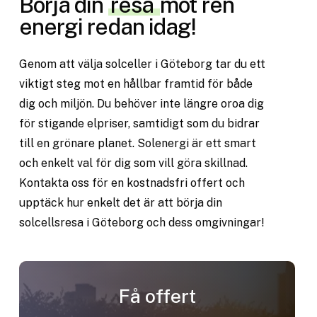
Börja din
resa
mot ren
energi redan idag!
Genom
att
välja
solceller
i
Göteborg
tar
du
ett
viktigt
steg
mot
en
hållbar
framtid
för
både
dig
och
miljön.
Du
behöver
inte
längre
oroa
dig
för
stigande
elpriser,
samtidigt
som
du
bidrar
till
en
grönare
planet.
Solenergi
är
ett
smart
och
enkelt
val
för
dig
som
vill
göra
skillnad.
Kontakta
oss
för
en
kostnadsfri
offert
och
upptäck
hur
enkelt
det
är
att
börja
din
solcellsresa
i
Göteborg
och
dess
omgivningar!
Få
offert