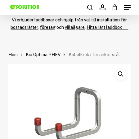
Menu
Skip
Products
to
search
account
search
main
Vi erbjuder laddboxar och hjälp från val till installation för
content
bostadsrätter
,
företag
och
villaägare
.
Hitta rätt laddbox →
Hem
Kia Optima PHEV
Kabelkrok i förzinkat stål