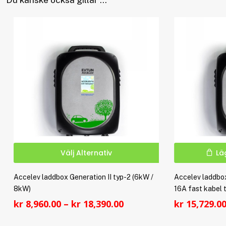
Den
Välj Alternativ
Lä
här
produkten
Accelev laddbox Generation II typ-2 (6kW /
Accelev laddbox
har
8kW)
16A fast kabel t
flera
Prisintervall:
kr
8,960.00
–
kr
18,390.00
kr
15,729.0
varianter.
kr 8,960.00
De
till