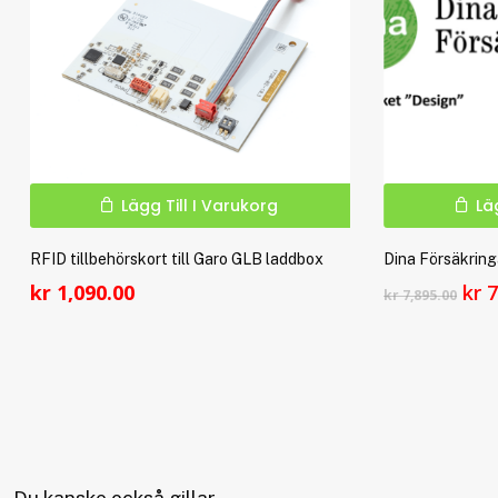
Lägg Till I Varukorg
Lä
RFID tillbehörskort till Garo GLB laddbox
Dina Försäkrin
De
kr
1,090.00
kr
7
kr
7,895.00
urs
pri
var
kr 
Du kanske också gillar …