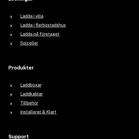
Ladda i villa
Ladda i flerbostadshus
Ladda på företaget
Solceller
Produkter
Laddboxar
Laddkablar
Tillbehör
Installerat & Klart
Support