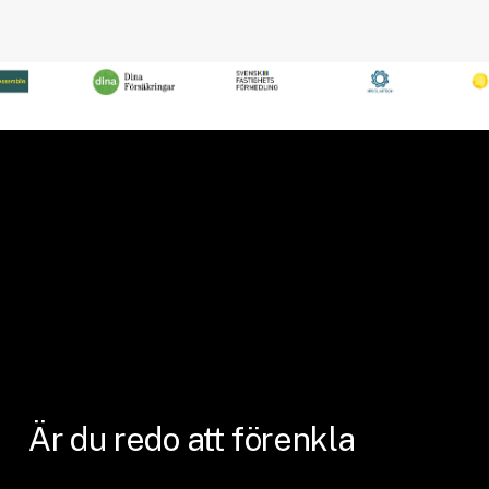
olika
kr 18,390.00
alternativen
kan
väljas
på
produktsidan
Är
du
redo
att
förenkla