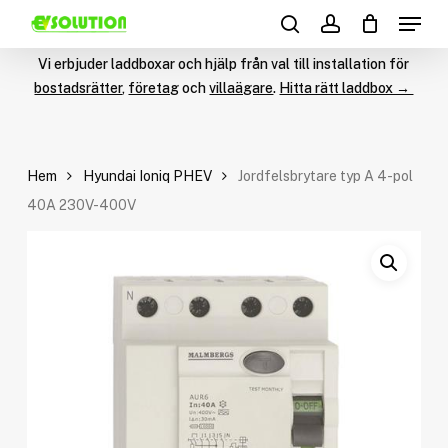
Menu
Skip
Products
to
search
account
search
main
Vi erbjuder laddboxar och hjälp från val till installation för
content
bostadsrätter
,
företag
och
villaägare
.
Hitta rätt laddbox →
Hem
Hyundai Ioniq PHEV
Jordfelsbrytare typ A 4-pol
40A 230V-400V