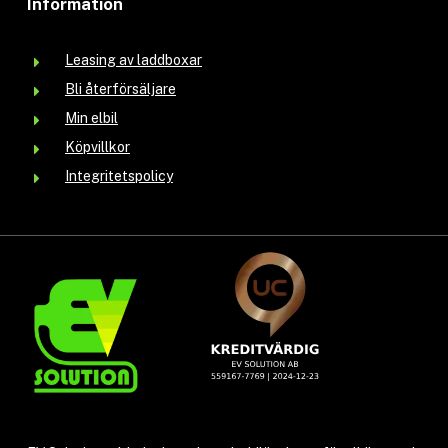
Information
Leasing av laddboxar
Bli återförsäljare
Min elbil
Köpvillkor
Integritetspolicy