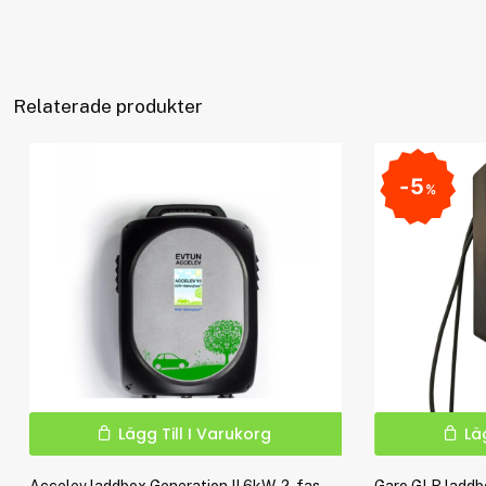
Relaterade produkter
5
%
Lägg Till I Varukorg
Lä