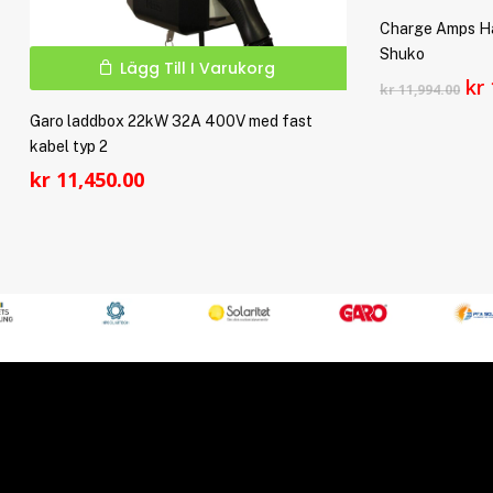
Charge Amps Ha
Shuko
Lägg Till I Varukorg
De
kr
kr
11,994.00
ur
Garo laddbox 22kW 32A 400V med fast
pr
kabel typ 2
var
kr
11,450.00
kr 