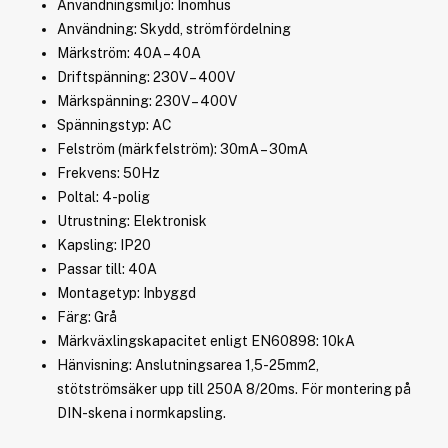
Användningsmiljö: Inomhus
Användning: Skydd, strömfördelning
Märkström: 40A – 40A
Driftspänning: 230V – 400V
Märkspänning: 230V – 400V
Spänningstyp: AC
Felström (märkfelström): 30mA – 30mA
Frekvens: 50Hz
Poltal: 4-polig
Utrustning: Elektronisk
Kapsling: IP20
Passar till: 40A
Montagetyp: Inbyggd
Färg: Grå
Märkväxlingskapacitet enligt EN60898: 10kA
Hänvisning: Anslutningsarea 1,5-25mm2,
stötströmsäker upp till 250A 8/20ms. För montering på
DIN-skena i normkapsling.