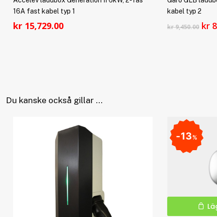
Accelev laddbox Generation II 6kW, 2-fas
Garo GLB laddb
16A fast kabel typ 1
kabel typ 2
De
kr
15,729.00
kr
8
kr
9,450.00
urs
pri
var
kr 
Du kanske också gillar …
13
%
Lä