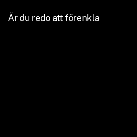
Är
du
redo
att
förenkla