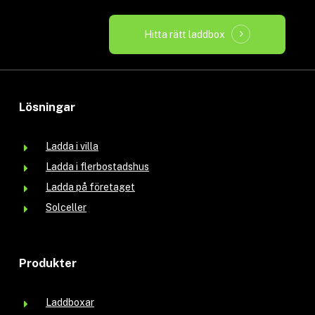
Hitta rätt laddbox
Lösningar
Ladda i villa
Ladda i flerbostadshus
Ladda på företaget
Solceller
Produkter
Laddboxar