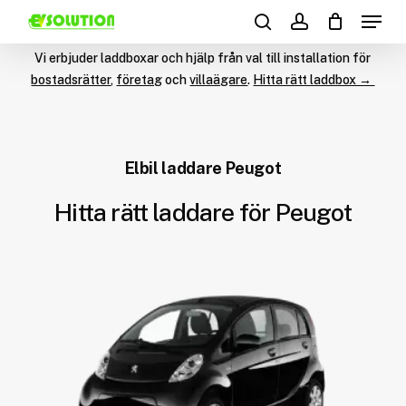
Menu
Skip
Products
to
search
account
search
main
Vi erbjuder laddboxar och hjälp från val till installation för
content
bostadsrätter
,
företag
och
villaägare
.
Hitta rätt laddbox →
Elbil laddare Peugot
Hitta rätt laddare för Peugot