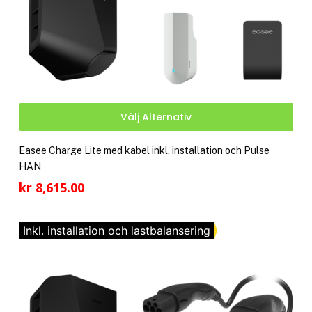
Den
Välj Alternativ
här
pro
Easee Charge Lite med kabel inkl. installation och Pulse
har
HAN
fler
kr
8,615.00
vari
De
olik
Inkl. installation och lastbalansering
alte
kan
välj
på
pro