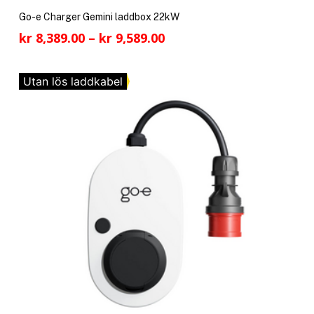
pro
Go-e Charger Gemini laddbox 22kW
har
Prisintervall:
kr
8,389.00
–
kr
9,589.00
fler
kr 8,389.00
vari
till
De
Utan lös laddkabel
kr 9,589.00
olik
alte
kan
välj
på
pro