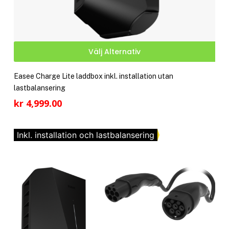
Den
Välj Alternativ
här
pro
Easee Charge Lite laddbox inkl. installation utan
har
lastbalansering
fler
kr
4,999.00
vari
De
olik
Inkl. installation och lastbalansering
alte
kan
välj
på
pro