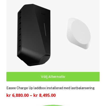
alte
kan
välj
på
pro
Den
Välj Alternativ
här
pro
Easee Charge Up laddbox installerad med lastbalansering
har
Prisintervall:
kr
6,880.00
–
kr
8,495.00
fler
kr 6,880.00
vari
till