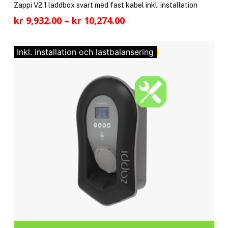
pro
Zappi V2.1 laddbox svart med fast kabel inkl. installation
har
Prisintervall:
kr
9,932.00
–
kr
10,274.00
fler
kr 9,932.00
vari
till
De
Inkl. installation och lastbalansering
kr 10,274.00
olik
alte
kan
välj
på
pro
Den