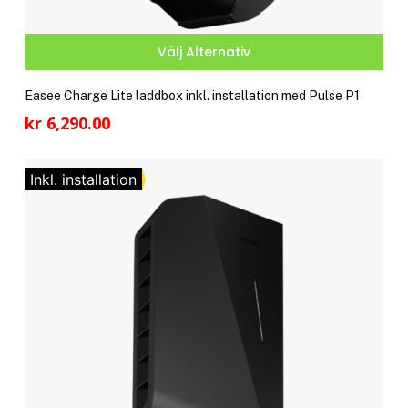
Den
Välj Alternativ
här
pro
Easee Charge Lite laddbox inkl. installation med Pulse P1
har
kr
6,290.00
fler
vari
De
Inkl. installation
olik
alte
kan
välj
på
pro