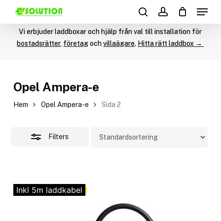
Menu
Skip
Products
to
Close
search
account
search
main
Vi erbjuder laddboxar och hjälp från val till installation för
Filters
content
bostadsrätter
,
företag
och
villaägare
.
Hitta rätt laddbox →
Opel Ampera-e
Hem
Opel Ampera-e
Sida 2
Filters
Inkl 5m laddkabel