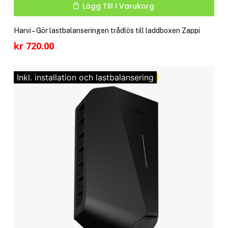
Lägg Till I Varukorg
Harvi – Gör lastbalanseringen trådlös till laddboxen Zappi
kr
720.00
Inkl. installation och lastbalansering