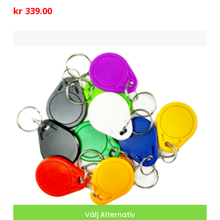
kr
339.00
Den
Välj Alternativ