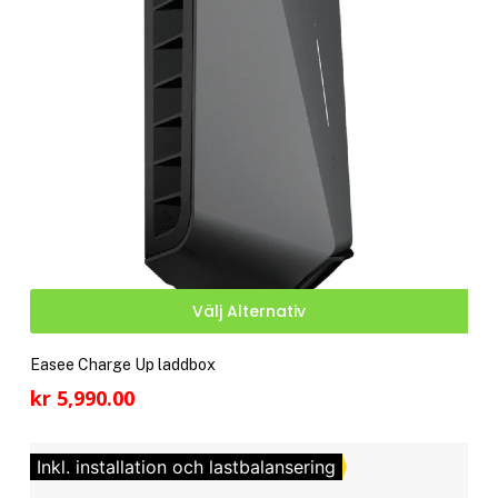
välj
på
pro
Den
Välj Alternativ
här
pro
Easee Charge Up laddbox
har
kr
5,990.00
fler
vari
De
Inkl. installation och lastbalansering
olik