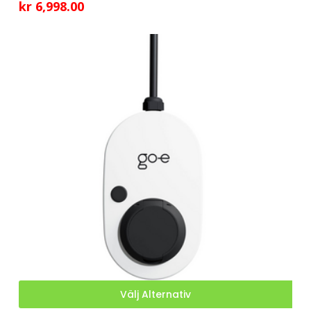
kr
6,998.00
Den
Välj Alternativ
här