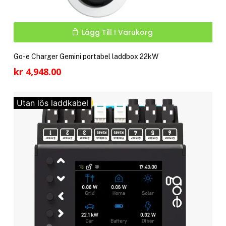
Lägg Till I Varukorg
Go-e Charger Gemini portabel laddbox 22kW
kr
4,948.00
Utan lös laddkabel