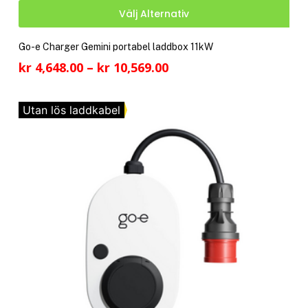
Den
Välj Alternativ
här
pro
Go-e Charger Gemini portabel laddbox 11kW
har
Prisintervall:
kr
4,648.00
–
kr
10,569.00
fler
kr 4,648.00
vari
till
De
Utan lös laddkabel
kr 10,569.00
olik
alte
kan
välj
på
pro