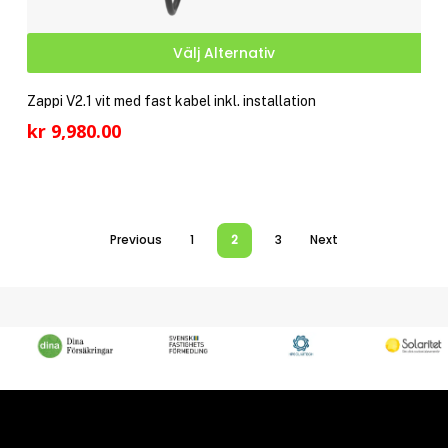
Den
Välj Alternativ
här
pro
Zappi V2.1 vit med fast kabel inkl. installation
har
kr
9,980.00
fler
vari
De
olik
alte
Previous
1
2
3
Next
kan
välj
på
pro