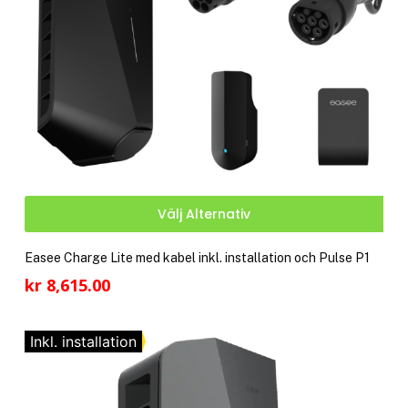
Den
Välj Alternativ
här
pro
Easee Charge Lite med kabel inkl. installation och Pulse P1
har
kr
8,615.00
fler
vari
De
Inkl. installation
olik
alte
kan