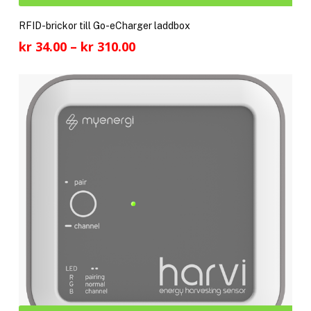
här
pro
RFID-brickor till Go-eCharger laddbox
har
Prisintervall:
kr
34.00
–
kr
310.00
fler
kr 34.00
vari
till
De
kr 310.00
olik
alte
kan
välj
på
pro