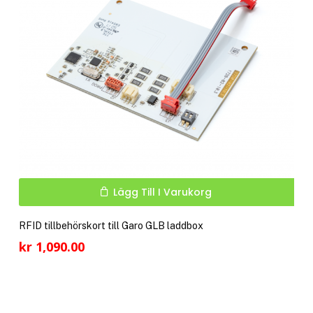
välj
på
pro
Lägg Till I Varukorg
RFID tillbehörskort till Garo GLB laddbox
kr
1,090.00