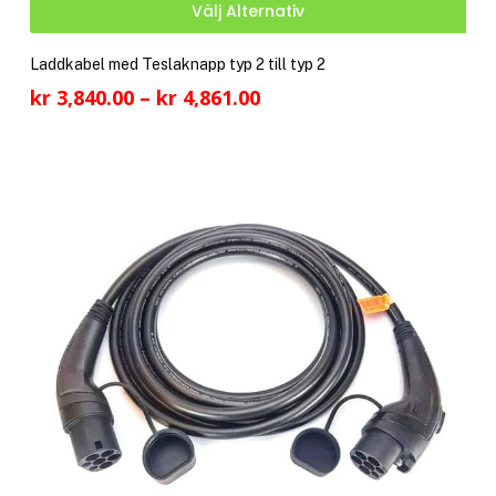
Den
Välj Alternativ
här
pro
Laddkabel med Teslaknapp typ 2 till typ 2
har
Prisintervall:
kr
3,840.00
–
kr
4,861.00
fler
kr 3,840.00
vari
till
De
kr 4,861.00
olik
alte
kan
välj
på
pro