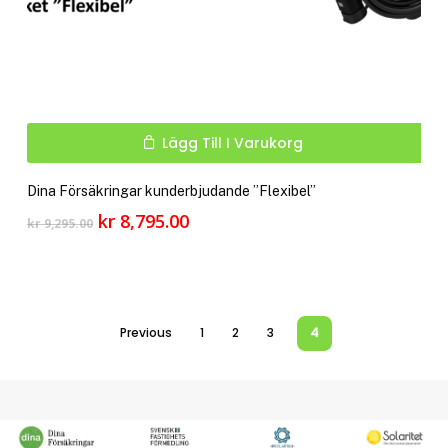
Lägg Till I Varukorg
Dina Försäkringar kunderbjudande ”Flexibel”
Det
Det
kr
8,795.00
kr
9,295.00
ursprungliga
nuvarande
priset
priset
var:
är:
kr 9,295.00.
kr 8,795.00.
Previous
1
2
3
4