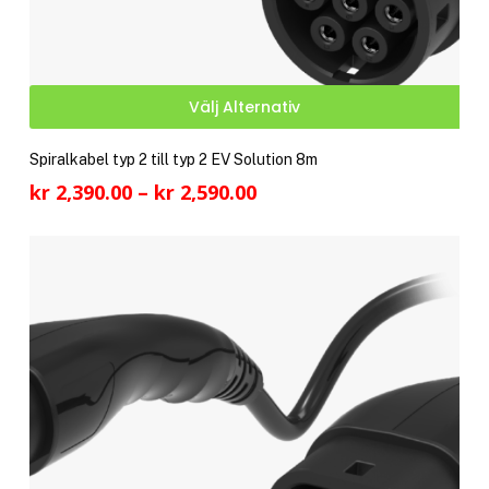
Den
Välj Alternativ
här
pro
Spiralkabel typ 2 till typ 2 EV Solution 8m
har
Prisintervall:
kr
2,390.00
–
kr
2,590.00
fler
kr 2,390.00
vari
till
De
kr 2,590.00
olik
alte
kan
välj
på
pro