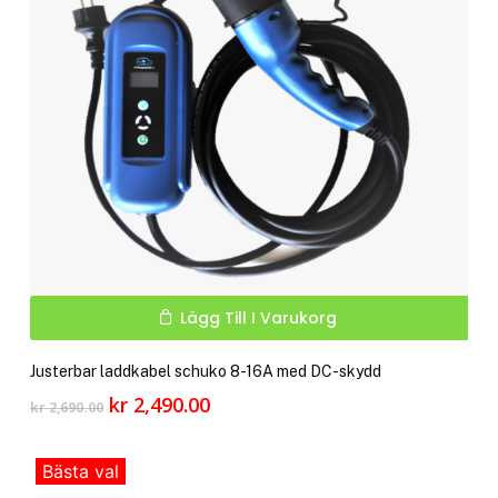
kan
välj
på
pro
Lägg Till I Varukorg
Justerbar laddkabel schuko 8-16A med DC-skydd
Det
Det
kr
2,490.00
kr
2,690.00
ursprungliga
nuvarande
priset
priset
Bästa val
var:
är: