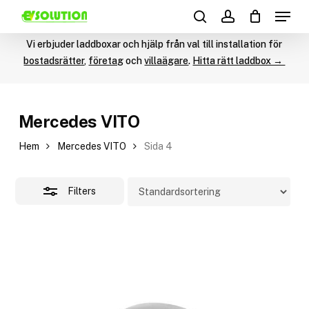
Menu
Skip
Products
to
Close
search
account
search
main
Vi erbjuder laddboxar och hjälp från val till installation för
Filters
content
bostadsrätter
,
företag
och
villaägare
.
Hitta rätt laddbox →
Mercedes VITO
Hem
Mercedes VITO
Sida 4
Filters