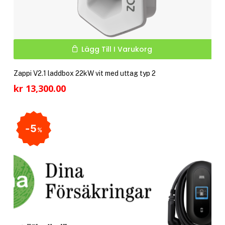
Lägg Till I Varukorg
Zappi V2.1 laddbox 22kW vit med uttag typ 2
kr
13,300.00
5
%