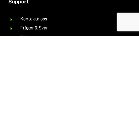
Support
Kontakta oss
Frågor & Svar
Felanmälan
kontakt@evsolution.se
Information
Leasing av laddboxar
Bli återförsäljare
Min elbil
Köpvillkor
Integritetspolicy