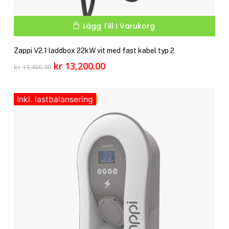
Lägg Till I Varukorg
Zappi V2.1 laddbox 22kW vit med fast kabel typ 2
Det
Det
kr
13,200.00
kr
13,400.00
ursprungliga
nuvarande
priset
priset
var:
är:
Inkl. lastbalansering
kr 13,400.00.
kr 13,200.00.