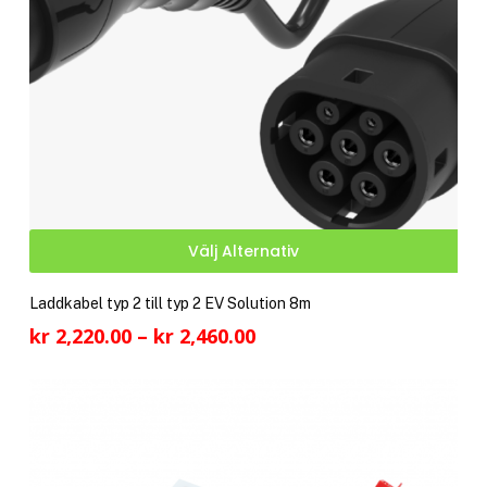
pro
Den
Välj Alternativ
här
pro
Laddkabel typ 2 till typ 2 EV Solution 8m
har
Prisintervall:
kr
2,220.00
–
kr
2,460.00
fler
kr 2,220.00
vari
till
De
kr 2,460.00
olik
alte
kan