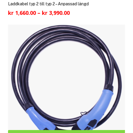
pro
Laddkabel typ 2 till typ 2 – Anpassad längd
har
Prisintervall:
kr
1,660.00
–
kr
3,990.00
fler
kr 1,660.00
vari
till
De
kr 3,990.00
olik
alte
kan
välj
på
pro