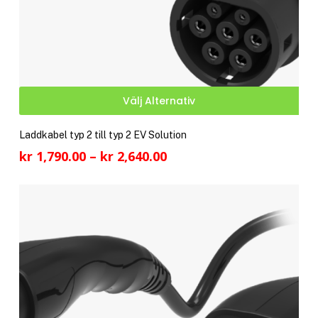
Den
Välj Alternativ
här
pro
Laddkabel typ 2 till typ 2 EV Solution
har
Prisintervall:
kr
1,790.00
–
kr
2,640.00
fler
kr 1,790.00
vari
till
De
kr 2,640.00
olik
alte
kan
välj
på
pro