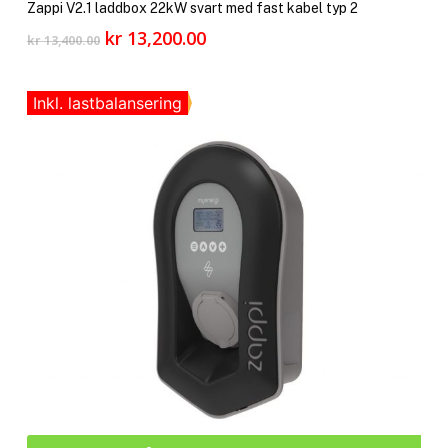
Zappi V2.1 laddbox 22kW svart med fast kabel typ 2
Det
Det
kr
13,200.00
kr
13,400.00
ursprungliga
nuvarande
priset
priset
var:
är:
Inkl. lastbalansering
kr 13,400.00.
kr 13,200.00.