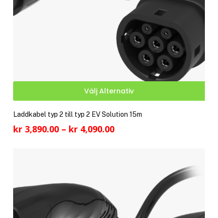
Den
Välj Alternativ
här
pro
Laddkabel typ 2 till typ 2 EV Solution 15m
har
Prisintervall:
kr
3,890.00
–
kr
4,090.00
fler
kr 3,890.00
vari
till
De
kr 4,090.00
olik
alte
kan
välj
på