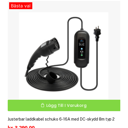
Bästa val
Lägg Till I Varukorg
Justerbar laddkabel schuko 6-16A med DC-skydd 8m typ 2
kr
3,290.00