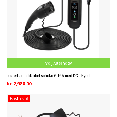
Den
Välj Alternativ
här
pro
Justerbar laddkabel schuko 6-16A med DC-skydd
har
kr
2,980.00
fler
vari
Bästa val
De
olik
alte